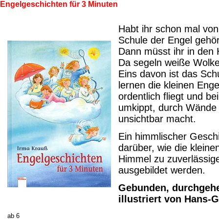
Engelgeschichten für 3 Minuten
Habt ihr schon mal von
Schule der Engel gehö
Dann müsst ihr in den
Da segeln weiße Wolken
Eins davon ist das Schu
lernen die kleinen Eng
ordentlich fliegt und b
umkippt, durch Wände 
unsichtbar macht.
Ein himmlischer Gesch
darüber, wie die kleine
Himmel zu zuverlässig
ausgebildet werden.
Gebunden, durchgehe
illustriert von Hans-
ab 6