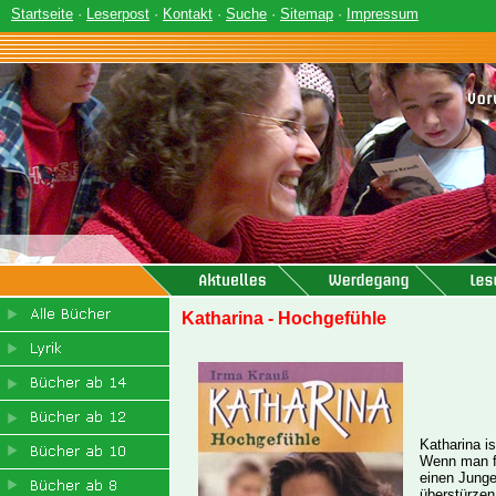
Startseite
·
Leserpost
·
Kontakt
·
Suche
·
Sitemap
·
Impressum
Katharina - Hochgefühle
Katharina i
Wenn man fü
einen Junge
überstürzen