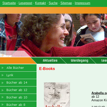
Startseite
·
Leserpost
·
Kontakt
·
Suche
·
Sitemap
·
Impressum
E-Books
Arabella o
ab 12
Amazon Ki