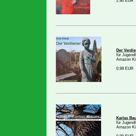
2,90 EUR
Der Verdie
für Jugend
Amazon Ki
0,99 EUR
Karlas Ba
für Jugend
Amazon Ki