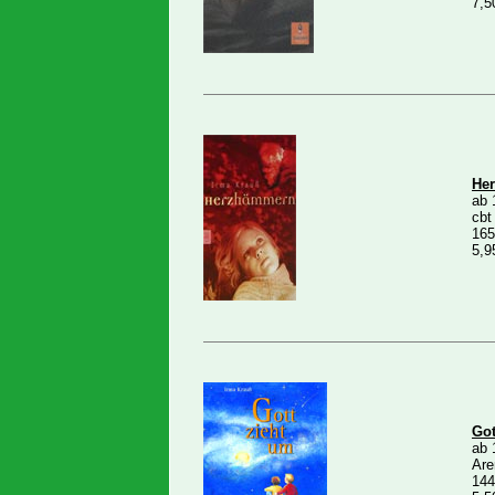
7,5
He
ab 
cbt
165
5,9
Got
ab 
Are
144