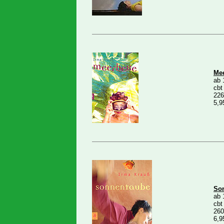
Mee
ab 
cbt
226
5,9
Son
ab 
cbt
260
6,9