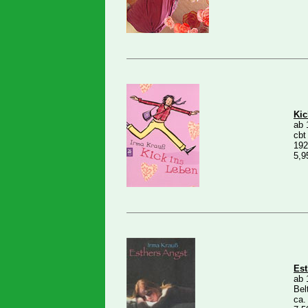
Kic
ab 
cbt
192
5,9
Est
ab 
Bel
ca.