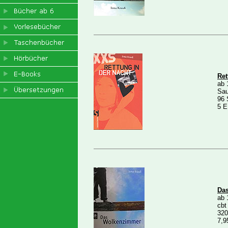
Ret
ab 
Sau
96 
5 
Da
ab 
cbt
320
7,9