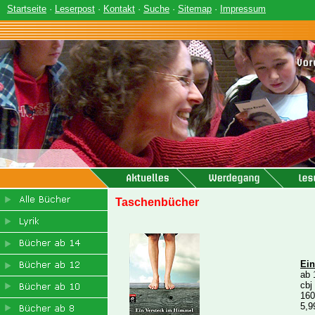
Startseite
·
Leserpost
·
Kontakt
·
Suche
·
Sitemap
·
Impressum
Taschenbücher
Ein
ab 
cbj
160
5,9