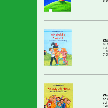
5,5
Wir
ab 
cbj
160
7,9
Wir
ab 
cbj
170