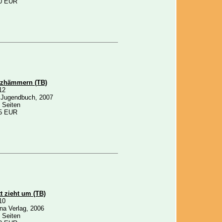
0 EUR
rzhämmern (TB)
12
 Jugendbuch, 2007
 Seiten
5 EUR
t zieht um (TB)
10
na Verlag, 2006
 Seiten