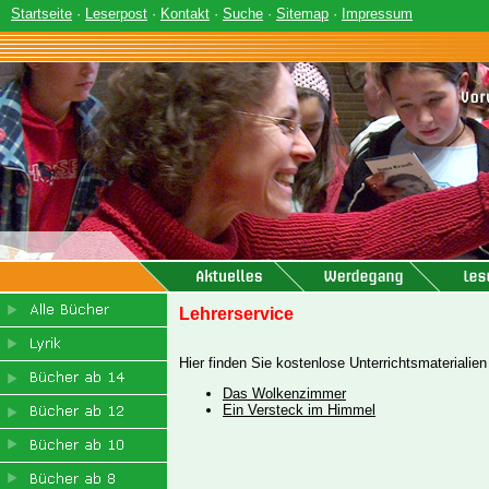
Startseite
·
Leserpost
·
Kontakt
·
Suche
·
Sitemap
·
Impressum
Lehrerservice
Hier finden Sie kostenlose Unterrichtsmaterialie
Das Wolkenzimmer
Ein Versteck im Himmel