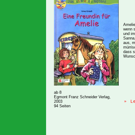
Amelie
wenn s
und im
Sanna,
aus, m
mürris
dass s
Wunsch
ab 8
Egmont Franz Schneider Verlag,
»
L
2003
94 Seiten