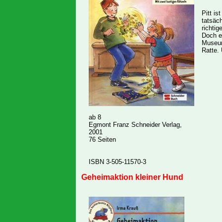
Pitt is
tatsäch
richti
Doch e
Museum
Ratte. 
ab 8
Egmont Franz Schneider Verlag,
2001
76 Seiten
ISBN 3-505-11570-3
Geheimaktion kleiner Hund