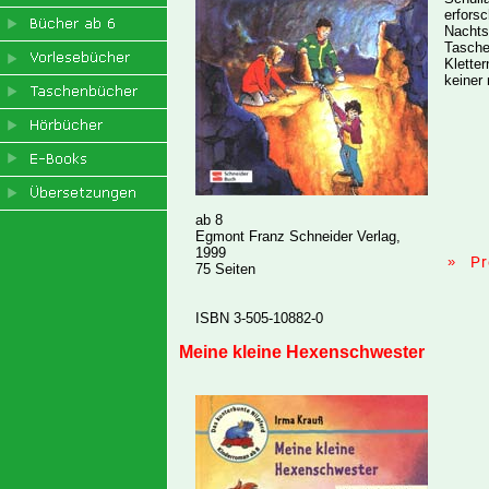
erfors
Nachts
Tasche
Klette
keiner 
ab 8
Egmont Franz Schneider Verlag,
1999
»
Pr
75 Seiten
ISBN 3-505-10882-0
Meine kleine Hexenschwester