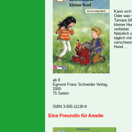
Kann sich
Oder was v
Tamara lüf
kleiner Hu
verbietet.
Natürlich 
täglich mi
verschwun
Hund ...
ab 8
Egmont Franz Schneider Verlag,
2000
75 Seiten
ISBN 3-505-11130-9
Eine Freundin für Amelie