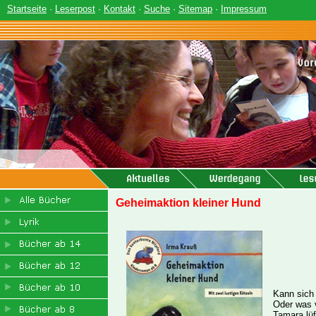
Startseite
·
Leserpost
·
Kontakt
·
Suche
·
Sitemap
·
Impressum
Geheimaktion kleiner Hund
Kann sich
Oder was v
Tamara lüf