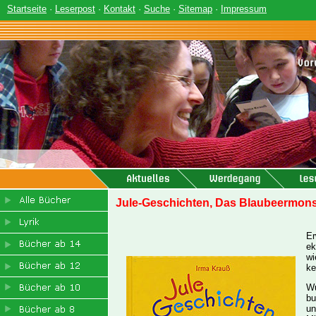
Startseite
·
Leserpost
·
Kontakt
·
Suche
·
Sitemap
·
Impressum
Jule-Geschichten, Das Blaubeermons
Er
ek
wi
ke
Wu
bu
un