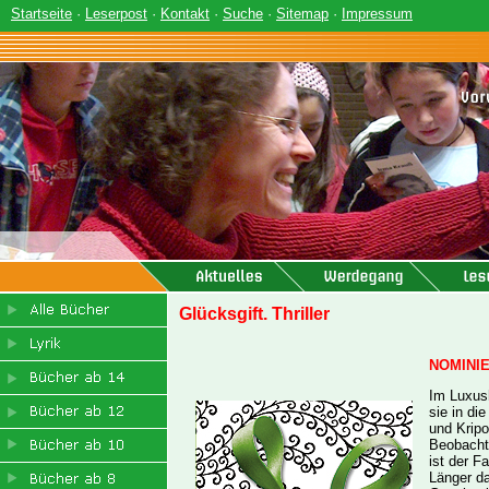
Startseite
·
Leserpost
·
Kontakt
·
Suche
·
Sitemap
·
Impressum
Glücksgift. Thriller
NOMINIE
Im Luxus
sie in d
und Kripo
Beobachtu
ist der Fa
Länger da