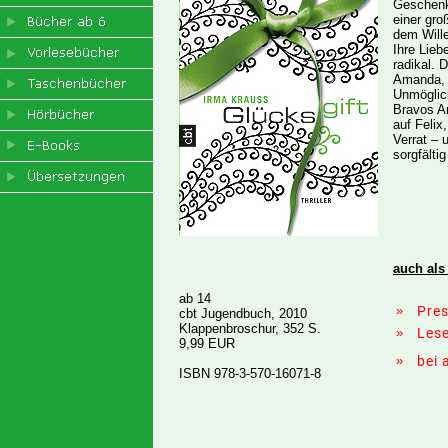
Geschenk
einer gro
dem Wille
Ihre Lieb
radikal.
Amanda, 
Unmöglich
Bravos An
auf Felix
Verrat – 
sorgfälti
auch als
ab 14
»
Pre
cbt Jugendbuch, 2010
Klappenbroschur, 352 S.
»
Les
9,99 EUR
»
bei
ISBN 978-3-570-16071-8